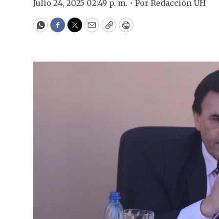
Julio 24, 2025 02:49 p. m. •
Por
Redacción ÚH
WhatsApp
Facebook
Twitter
Email
Copy
Print