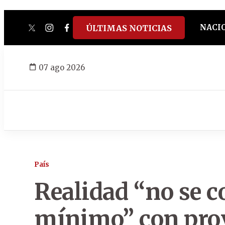
NACI
ÚLTIMAS NOTICIAS
twitter
instagram
facebook
tiktok
youtube
spotify
07 ago 2026
País
Realidad “no se 
mínimo” con pro