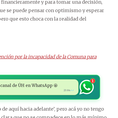
r financieramente y para tomar una decisión,
 que se puede pensar con optimismo y esperar
ero que esto choca con la realidad del
ención por la incapacidad de la Comuna para
1
 al canal de ÚH en WhatsApp 🤩
23:06
✓✓
o de aquí hacia adelante’, pero acá yo no tengo
ad clara que no se compadece en lo más mínimo