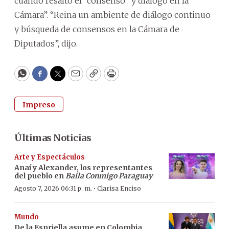
cuando resaltó el “consenso” y diálogo en la
Cámara”. “Reina un ambiente de diálogo continuo
y búsqueda de consensos en la Cámara de
Diputados”, dijo.
WhatsApp
Facebook
Twitter
Email
Copy
Print
Impreso
Últimas Noticias
Arte y Espectáculos
Anaí y Alexander, los representantes
del pueblo en
Baila Conmigo Paraguay
·
Agosto 7, 2026 06:31 p. m.
Clarisa Enciso
Mundo
De la Espriella asume en Colombia