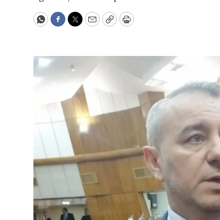
WhatsApp
Facebook
Twitter
Email
Copy
Print