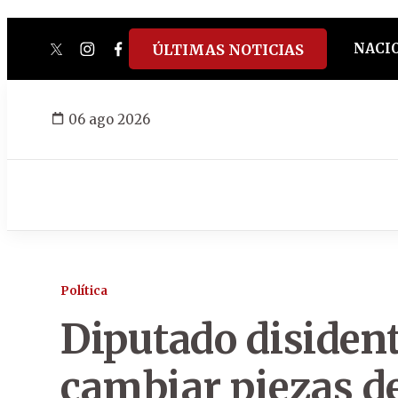
NACI
ÚLTIMAS NOTICIAS
twitter
instagram
facebook
tiktok
youtube
spotify
06 ago 2026
Política
Diputado disident
cambiar piezas d