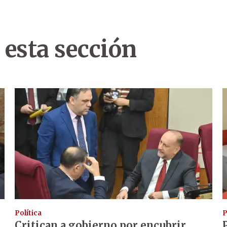
 esta sección
Política
P
Critican a gobierno por encubrir