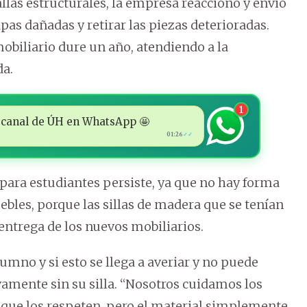
allas estructurales, la empresa reaccionó y envió
apas dañadas y retirar las piezas deterioradas.
obiliario dure un año, atendiendo a la
da.
1
 al canal de ÚH en WhatsApp 🤩
01:26
✓✓
 para estudiantes persiste, ya que no hay forma
ebles, porque las sillas de madera que se tenían
 entrega de los nuevos mobiliarios.
mno y si esto se llega a averiar y no puede
vamente sin su silla. “Nosotros cuidamos los
 que los respeten, pero el material simplemente