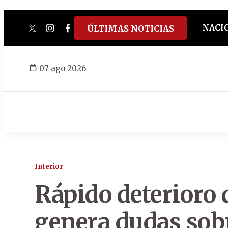
NACI
ÚLTIMAS NOTICIAS
twitter
instagram
facebook
tiktok
youtube
spotify
07 ago 2026
Interior
Rápido deterioro 
genera dudas sobr