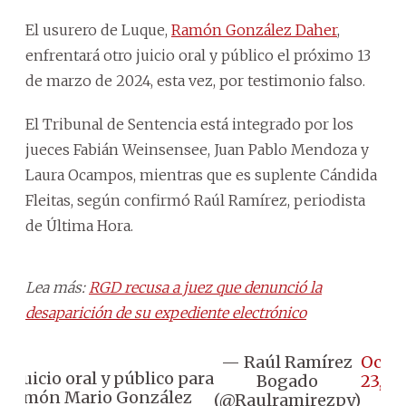
El usurero de Luque,
Ramón González Daher
,
enfrentará otro juicio oral y público el próximo 13
de marzo de 2024, esta vez, por testimonio falso.
El Tribunal de Sentencia está integrado por los
jueces Fabián Weinsensee, Juan Pablo Mendoza y
Laura Ocampos, mientras que es suplente Cándida
Fleitas, según confirmó Raúl Ramírez, periodista
de Última Hora.
Lea más:
RGD recusa a juez que denunció la
desaparición de su expediente electrónico
— Raúl Ramírez
Octo
️El juicio oral y público para
Bogado
23, 2
Ramón Mario González
(@Raulramirezpy)