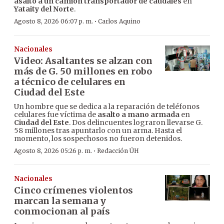
asalto a un camión transportador de caudales
en
Yataity del Norte
.
·
Agosto 8, 2026 06:07 p. m.
Carlos Aquino
Nacionales
Video: Asaltantes se alzan con
más de G. 50 millones en robo
a técnico de celulares en
Ciudad del Este
Un hombre que se dedica a la reparación de teléfonos
celulares fue víctima de
asalto a mano armada
en
Ciudad del Este
. Dos delincuentes lograron llevarse G.
58 millones tras apuntarlo con un arma. Hasta el
momento, los sospechosos no fueron detenidos.
·
Agosto 8, 2026 05:26 p. m.
Redacción ÚH
Nacionales
Cinco crímenes violentos
marcan la semana y
conmocionan al país