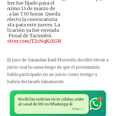
Daher fue fijado para el
próximo 13 de marzo de
24, a las 7.30 horas. Queda
sin efecto la convocatoria
evista para este jueves. La
otificación ya fue enviada
al Penal de Tacumbú.
c.twitter.com/T2cNqKiXGR
El juez de Garantías Raúl Florentín decidió elevar a
juicio oral la causa luego de que el prestamista
había participado en un juicio como testigo y
habría declarado falsamente.
Recibí las noticias en tu celular, unite
1
al canal de ÚH en WhatsApp 🤩
✓✓
07:41