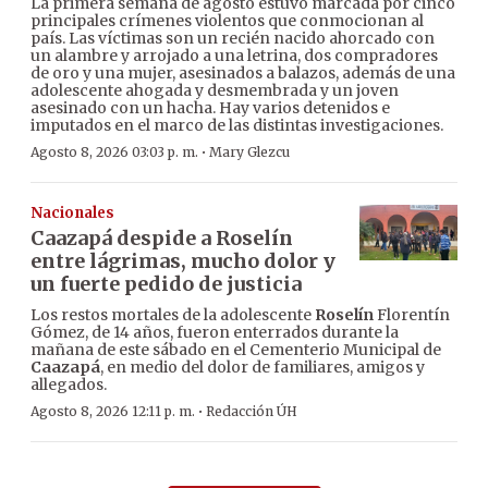
La primera semana de agosto estuvo marcada por cinco
principales crímenes violentos que conmocionan al
país. Las víctimas son un recién nacido ahorcado con
un alambre y arrojado a una letrina, dos compradores
de oro y una mujer, asesinados a balazos, además de una
adolescente ahogada y desmembrada y un joven
asesinado con un hacha. Hay varios detenidos e
imputados en el marco de las distintas investigaciones.
·
Agosto 8, 2026 03:03 p. m.
Mary Glezcu
Nacionales
Caazapá despide a Roselín
entre lágrimas, mucho dolor y
un fuerte pedido de justicia
Los restos mortales de la adolescente
Roselín
Florentín
Gómez, de 14 años, fueron enterrados durante la
mañana de este sábado en el Cementerio Municipal de
Caazapá
, en medio del dolor de familiares, amigos y
allegados.
·
Agosto 8, 2026 12:11 p. m.
Redacción ÚH