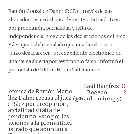
Ramón González Daher (RGD) a través de sus
abogados, recusó al juez de sentencia Darío Báez
por preopinión, parcialidad y falta de
independencia, luego de las declaraciones del juez
Báez que había señalado que una funcionaria
“hizo desaparecer” un expediente electrónico en
una causa abierta por testimonio falso, informó el
periodista de Última Hora, Raúl Ramírez.
— Raúl Ramírez
Octo
️La defensa de Ramón Mario
Bogado
2, 2
nzález Daher recusa al juez
(@Raulramirezpy)
ario Báez por preopinión,
parcialidad y falta de
ndependencia. Esto por las
claraciones a la prensa ßdel
agistrado que apuntan a