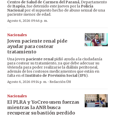
Centro de Salud de Carmen del Paraná
, Departamento
de
Itapúa
, fue detenido este jueves por la
Policía
Nacional
por el supuesto hecho de abuso sexual de una
paciente menor de edad.
Agosto 6, 2026 09:46 p. m.
Nacionales
Joven paciente renal pide
ayudar para costear
tratamiento
Una joven
paciente renal
pidió ayuda a la ciudadanía
para costear su tratamiento, ya que debe adecuar su
vivienda para poder realizarse la diálisis peritoneal,
además de los costosos medicamentos que están en
falta en el
Instituto de Previsión Social
(
IPS
).
·
Agosto 6, 2026 09:14 p. m.
Redacción ÚH
Nacionales
El PLRA y YoCreo unen fuerzas
mientras la ANR busca
recuperar su bastión perdido