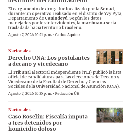
destino el mercado brasileño
El cargamento de droga fue localizado por la
Senad
,
durante un operativo realizado en el distrito de Yvy Pytã,
Departamento de
Canindeyú
. Según los datos
manejados por los intervinientes, la
marihuana
sería
trasladada hacia territorio brasileño.
·
Agosto 7, 2026 10:41 p. m.
Carlos Aquino
Nacionales
Derecho UNA: Los postulantes
a decano y vicedecano
El Tribunal Electoral Independiente (TEI) publicó la lista
oficial de candidaturas para las elecciones de Decano y
Vicedecano de la Facultad de Derecho y Ciencias
Sociales de la Universidad Nacional de Asunción (UNA).
·
Agosto 7, 2026 10:35 p. m.
Redacción ÚH
Nacionales
Caso Roselín: Fiscalía imputa
a tres detenidos por
homicidio doloso