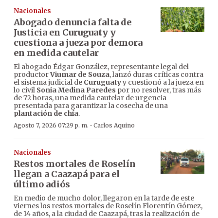
Nacionales
Abogado denuncia falta de
Justicia en Curuguaty y
cuestiona a jueza por demora
en medida cautelar
El abogado Édgar González, representante legal del
productor
Viumar de Souza
, lanzó duras críticas contra
el sistema judicial de
Curuguaty
y cuestionó a la jueza en
lo civil
Sonia Medina Paredes
por no resolver, tras más
de 72 horas, una medida cautelar de urgencia
presentada para garantizar la cosecha de una
plantación de chía
.
·
Agosto 7, 2026 07:29 p. m.
Carlos Aquino
Nacionales
Restos mortales de Roselín
llegan a Caazapá para el
último adiós
En medio de mucho dolor, llegaron en la tarde de este
viernes los restos mortales de Roselín Florentín Gómez,
de 14 años, a la ciudad de Caazapá, tras la realización de