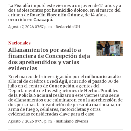
La
Fiscalía
imputó este viernes a un joven de 21 años y a
dos adolescentes por
homicidio doloso
, en el marco del
crimen de
Roselín Florentín Gómez
, de 14 años,
ocurrido en
Caazapá
.
·
Agosto 7, 2026 07:57 p. m.
Redacción ÚH
Nacionales
Allanamientos por asalto a
financiera de Concepción deja
dos aprehendidos y varias
evidencias
En el marco de la investigación por el
millonario asalto
al local de créditos
Credi Ágil
, ocurrido el pasado 30 de
julio en el centro de
Concepción
, agentes del
Departamento de Investigaciones de Hechos Punibles
de la
Policía Nacional
realizaron este viernes una serie
de allanamientos que culminaron con la aprehensión de
dos personas, la incautación de presunta marihuana, un
arma de fuego, celulares, motocicletas y otras
evidencias consideradas clave para el caso.
·
Agosto 7, 2026 07:45 p. m.
Justiniano Riveros