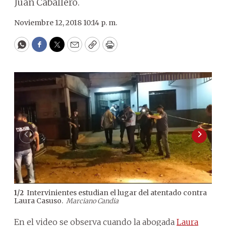
Juan Caballero.
Noviembre 12, 2018 10:14 p. m.
WhatsApp
Facebook
Twitter
Email
Copy
Print
Intervinientes estudian el lugar del atentado contra
1
/
2
2
/
2
Laura Casuso.
dis
Marciano Candia
En el video se observa cuando la abogada
Laura