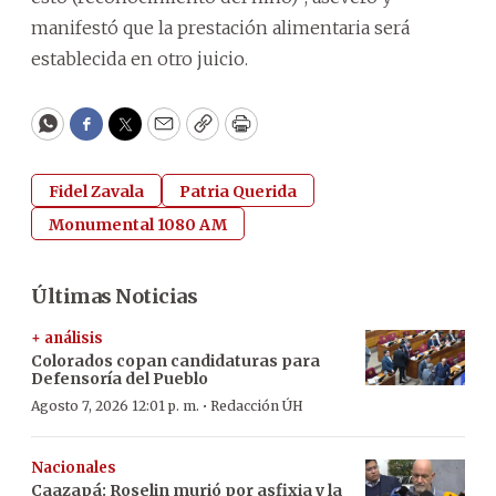
manifestó que la prestación alimentaria será
establecida en otro juicio.
WhatsApp
Facebook
Twitter
Email
Copy
Print
Fidel Zavala
Patria Querida
Monumental 1080 AM
Últimas Noticias
+ análisis
Colorados copan candidaturas para
Defensoría del Pueblo
·
Agosto 7, 2026 12:01 p. m.
Redacción ÚH
Nacionales
Caazapá: Roselin murió por asfixia y la