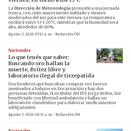
La
Dirección de Meteorología
pronostica una jornada
fresca, con cielo mayormente nublado y vientos
moderados del sur para este viernes. La temperatura
oscilará entre 13 y 20°C, mientras que la humedad será
alta, alrededor de 80%.
·
Agosto 7, 2026 07:12 a. m.
Redacción ÚH
Nacionales
Lo que tenés que saber:
Buscando oro hallan la
muerte, Brítez libre y
laboratorio ilegal de tirzepatida
Dos hombres que buscaban comprar oro fueron
asesinados a balazos en Encarnación y hay dos
personas detenidas, el ex titular del IPS Jorge Brítez, fue
beneficiado con libertad ambulatoria y hallan un
laboratorio clandestino para elaborar medicamentos
adelgazantes.
·
Agosto 7, 2026 06:31 a. m.
Redacción ÚH
Nacionales