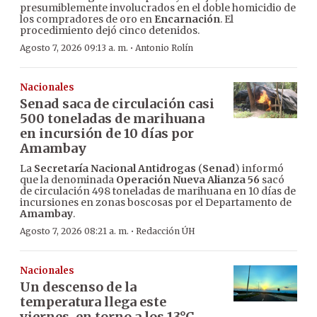
presumiblemente involucrados en el doble homicidio de
los compradores de oro en
Encarnación
. El
procedimiento dejó cinco detenidos.
·
Agosto 7, 2026 09:13 a. m.
Antonio Rolín
Nacionales
Senad saca de circulación casi
500 toneladas de marihuana
en incursión de 10 días por
Amambay
La
Secretaría Nacional Antidrogas
(
Senad
) informó
que la denominada
Operación Nueva Alianza 56
sacó
de circulación 498 toneladas de marihuana en 10 días de
incursiones en zonas boscosas por el Departamento de
Amambay
.
·
Agosto 7, 2026 08:21 a. m.
Redacción ÚH
Nacionales
Un descenso de la
temperatura llega este
viernes, en torno a los 13°C