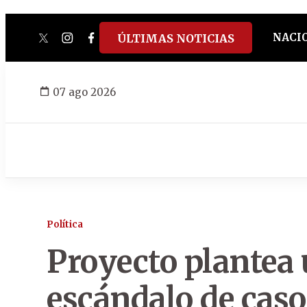
NACI
ÚLTIMAS NOTICIAS
twitter
instagram
facebook
tiktok
youtube
spotify
07 ago 2026
Política
Proyecto plantea 
escándalo de cas