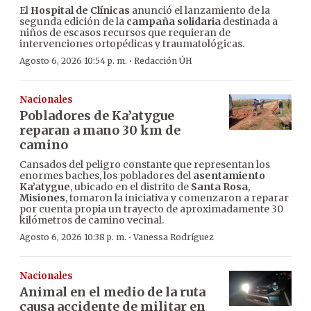
El
Hospital de Clínicas
anunció el lanzamiento de la
segunda edición de la
campaña solidaria
destinada a
niños de escasos recursos que requieran de
intervenciones ortopédicas y traumatológicas.
·
Agosto 6, 2026 10:54 p. m.
Redacción ÚH
Nacionales
Pobladores de Ka’atygue
reparan a mano 30 km de
camino
Cansados del peligro constante que representan los
enormes baches, los pobladores del
asentamiento
Ka’atygue
, ubicado en el distrito de
Santa Rosa
,
Misiones
, tomaron la iniciativa y comenzaron a reparar
por cuenta propia un trayecto de aproximadamente 30
kilómetros de camino vecinal.
·
Agosto 6, 2026 10:38 p. m.
Vanessa Rodríguez
Nacionales
Animal en el medio de la ruta
causa accidente de militar en