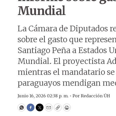
Mundial
La Cámara de Diputados r
sobre el gasto que represent
Santiago Peña a Estados U
Mundial. El proyectista A
mientras el mandatario se d
paraguayos mendigan med
Junio 16, 2026 02:38 p. m. •
Por
Redacción ÚH
WhatsApp
Facebook
Twitter
Email
Copy
Print