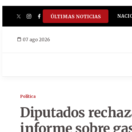
NACI
ÚLTIMAS NOTICIAS
twitter
instagram
facebook
tiktok
youtube
spotify
07 ago 2026
Política
Diputados rechaz
informe sobre gas