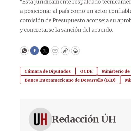
“Está jurídicamente respaldado técnicame
a posicionar al país como un actor confiabl
comisión de Presupuesto aconseja su aprob
y concretarse la sanción del acuerdo.
WhatsApp
Facebook
Twitter
Email
Copy
Print
Cámara de Diputados
OCDE
Ministerio de
Banco Interamericano de Desarrollo (BID)
Mi
Redacción ÚH