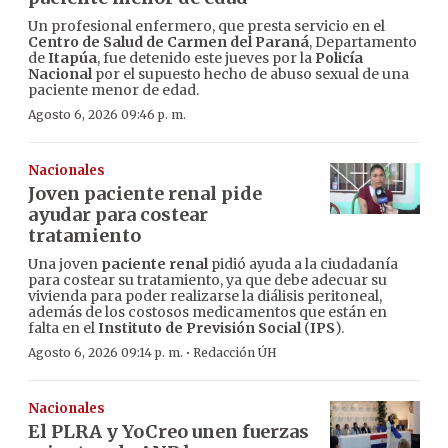
Un profesional enfermero, que presta servicio en el
Centro de Salud de Carmen del Paraná
, Departamento
de
Itapúa
, fue detenido este jueves por la
Policía
Nacional
por el supuesto hecho de abuso sexual de una
paciente menor de edad.
Agosto 6, 2026 09:46 p. m.
Nacionales
Joven paciente renal pide
ayudar para costear
tratamiento
Una joven
paciente renal
pidió ayuda a la ciudadanía
para costear su tratamiento, ya que debe adecuar su
vivienda para poder realizarse la diálisis peritoneal,
además de los costosos medicamentos que están en
falta en el
Instituto de Previsión Social
(
IPS
).
·
Agosto 6, 2026 09:14 p. m.
Redacción ÚH
Nacionales
El PLRA y YoCreo unen fuerzas