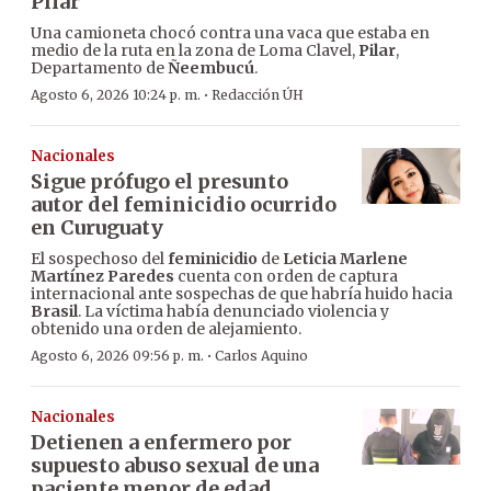
Pilar
Una camioneta chocó contra una vaca que estaba en
medio de la ruta en la zona de Loma Clavel,
Pilar
,
Departamento de
Ñeembucú
.
·
Agosto 6, 2026 10:24 p. m.
Redacción ÚH
Nacionales
Sigue prófugo el presunto
autor del feminicidio ocurrido
en Curuguaty
El sospechoso del
feminicidio
de
Leticia Marlene
Martínez Paredes
cuenta con orden de captura
internacional ante sospechas de que habría huido hacia
Brasil
. La víctima había denunciado violencia y
obtenido una orden de alejamiento.
·
Agosto 6, 2026 09:56 p. m.
Carlos Aquino
Nacionales
Detienen a enfermero por
supuesto abuso sexual de una
paciente menor de edad