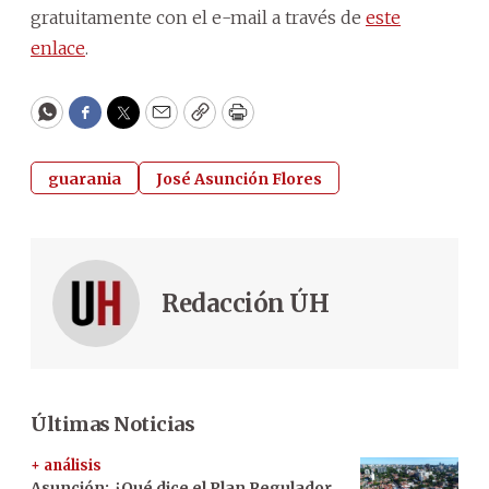
gratuitamente con el e-mail a través de
este
enlace
.
WhatsApp
Facebook
Twitter
Email
Copy
Print
guarania
José Asunción Flores
Redacción ÚH
Últimas Noticias
+ análisis
Asunción: ¿Qué dice el Plan Regulador