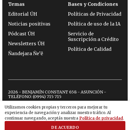
Temas
Bases y Condiciones
Editorial ÚH
Políticas de Privacidad
Noticias positivas
Política de uso de la IA
Pódcast ÚH
Servicio de
Suscripción a Crédito
Newsletters ÚH
Política de Calidad
Ñandejara Ñe’ẽ
2026 - BENJAMÍN CONSTANT 658 - ASUNCIÓN -
TELÉFONO:
(0994) 715 715
Utilizamos cookies propias y terceros para mejorar tu
experiencia de navegación y analizar nuestro tráfico. Al
twitter
instagram
facebook
tiktok
youtube
spotify
continuar navegando, aceptás nuestra
Política de privacidad
.
DE ACUERDO