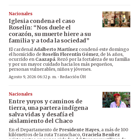
Nacionales
Iglesia condena el caso
Roselín: “Nos duele el
corazón, su muerte hiere a su
familia y a toda la sociedad”
El cardenal
Adalberto Martínez
condenó este domingo
el homicidio de
Roselín Florentín Gómez
, de 14 años,
ocurrido en
Caazapá
. Rezó por la fortaleza de su familia
y por un mayor cuidado hacia los más pequeños,
personas vulnerables, niños y jóvenes.
·
Agosto 9, 2026 06:32 p. m.
Redacción ÚH
Nacionales
Entre yuyos y caminos de
tierra, una partera indígena
salva vidas y desafía el
aislamiento del Chaco
En el Departamento de
Presidente Hayes
, a más de 100
kilómetros de la ruta Transchaco,
Graciela Benítez