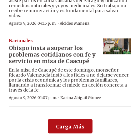
asiste partos en zonas aisladas del Paraguay utilizando
remedios naturales y yuyos medicinales. Su trabajo no
recibe remuneración y es fundamental para salvar
vidas.
·
Agosto 9, 2026 04:15 p. m.
Alcides Manena
Nacionales
Obispo insta a superar los
problemas cotidianos con fe y
servicio en misa de Caacupé
En la misa de Caacupé de este domingo, monseñor
Ricardo Valenzuela instó a los fieles a no dejarse vencer
por la crisis económica y los problemas familiares,
llamando a transformar el miedo en acción concreta a
través de la fe.
·
Agosto 9, 2026 01:07 p. m.
Karina Abigail Gómez
Carga Más