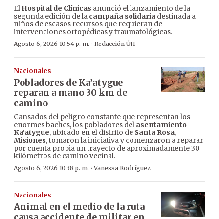
El
Hospital de Clínicas
anunció el lanzamiento de la
segunda edición de la
campaña solidaria
destinada a
niños de escasos recursos que requieran de
intervenciones ortopédicas y traumatológicas.
·
Agosto 6, 2026 10:54 p. m.
Redacción ÚH
Nacionales
Pobladores de Ka’atygue
reparan a mano 30 km de
camino
Cansados del peligro constante que representan los
enormes baches, los pobladores del
asentamiento
Ka’atygue
, ubicado en el distrito de
Santa Rosa
,
Misiones
, tomaron la iniciativa y comenzaron a reparar
por cuenta propia un trayecto de aproximadamente 30
kilómetros de camino vecinal.
·
Agosto 6, 2026 10:38 p. m.
Vanessa Rodríguez
Nacionales
Animal en el medio de la ruta
causa accidente de militar en