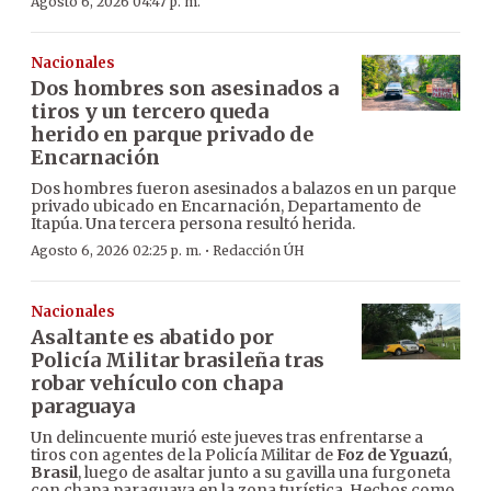
Agosto 6, 2026 04:47 p. m.
Nacionales
Dos hombres son asesinados a
tiros y un tercero queda
herido en parque privado de
Encarnación
Dos hombres fueron asesinados a balazos en un parque
privado ubicado en Encarnación, Departamento de
Itapúa. Una tercera persona resultó herida.
·
Agosto 6, 2026 02:25 p. m.
Redacción ÚH
Nacionales
Asaltante es abatido por
Policía Militar brasileña tras
robar vehículo con chapa
paraguaya
Un delincuente murió este jueves tras enfrentarse a
tiros con agentes de la Policía Militar de
Foz de Yguazú
,
Brasil
, luego de asaltar junto a su gavilla una furgoneta
con chapa paraguaya en la zona turística. Hechos como