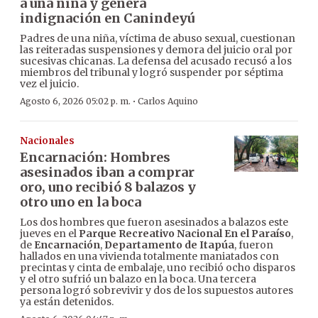
a una niña y genera
indignación en Canindeyú
Padres de una niña, víctima de abuso sexual, cuestionan
las reiteradas suspensiones y demora del juicio oral por
sucesivas chicanas. La defensa del acusado recusó a los
miembros del tribunal y logró suspender por séptima
vez el juicio.
·
Agosto 6, 2026 05:02 p. m.
Carlos Aquino
Nacionales
Encarnación: Hombres
asesinados iban a comprar
oro, uno recibió 8 balazos y
otro uno en la boca
Los dos hombres que fueron asesinados a balazos este
jueves en el
Parque Recreativo Nacional En el Paraíso
,
de
Encarnación
,
Departamento de Itapúa
, fueron
hallados en una vivienda totalmente maniatados con
precintas y cinta de embalaje, uno recibió ocho disparos
y el otro sufrió un balazo en la boca. Una tercera
persona logró sobrevivir y dos de los supuestos autores
ya están detenidos.