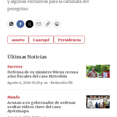
y algunas exclusivas para la caminata del
peregrino.
WhatsApp
Facebook
Twitter
Email
Copy
Print
asueto
Caacupé
Presidencia
Últimas Noticias
Sucesos
Defensa de ex ministro Wiens recusa
a los fiscales del caso Metrobús
·
Agosto 6, 2026 05:20 p. m.
Redacción ÚH
Mundo
Acusan a ex gobernador de ordenar
ocultar videos clave del caso
Ayotzinapa