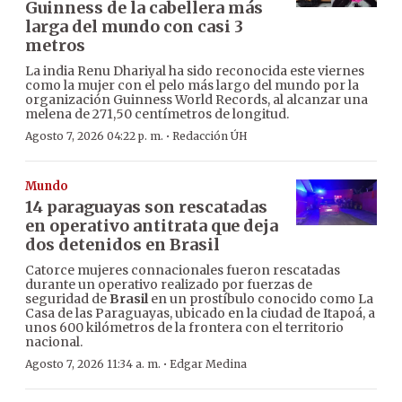
Guinness de la cabellera más
larga del mundo con casi 3
metros
La india Renu Dhariyal ha sido reconocida este viernes
como la mujer con el pelo más largo del mundo por la
organización Guinness World Records, al alcanzar una
melena de 271,50 centímetros de longitud.
·
Agosto 7, 2026 04:22 p. m.
Redacción ÚH
Mundo
14 paraguayas son rescatadas
en operativo antitrata que deja
dos detenidos en Brasil
Catorce mujeres connacionales fueron rescatadas
durante un operativo realizado por fuerzas de
seguridad de
Brasil
en un prostíbulo conocido como La
Casa de las Paraguayas, ubicado en la ciudad de Itapoá, a
unos 600 kilómetros de la frontera con el territorio
nacional.
·
Agosto 7, 2026 11:34 a. m.
Edgar Medina