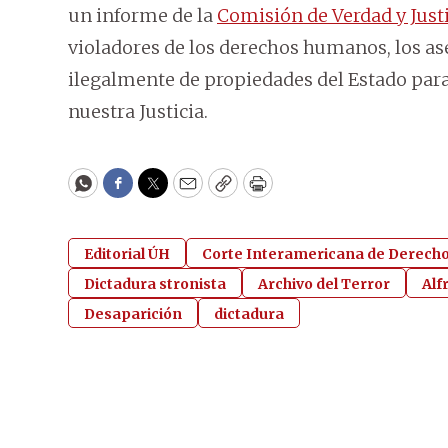
un informe de la
Comisión de Verdad y Just
violadores de los derechos humanos, los as
ilegalmente de propiedades del Estado para
nuestra Justicia.
WhatsApp
Facebook
Twitter
Email
Copy
Print
Editorial ÚH
Corte Interamericana de Derec
Dictadura stronista
Archivo del Terror
Alf
Desaparición
dictadura