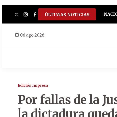
NACI
ÚLTIMAS NOTICIAS
twitter
instagram
facebook
tiktok
youtube
spotify
06 ago 2026
Edición Impresa
Por fallas de la J
la dictadura que