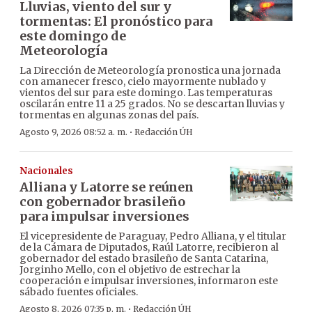
Lluvias, viento del sur y
tormentas: El pronóstico para
este domingo de
Meteorología
La Dirección de Meteorología pronostica una jornada
con amanecer fresco, cielo mayormente nublado y
vientos del sur para este domingo. Las temperaturas
oscilarán entre 11 a 25 grados. No se descartan lluvias y
tormentas en algunas zonas del país.
·
Agosto 9, 2026 08:52 a. m.
Redacción ÚH
Nacionales
Alliana y Latorre se reúnen
con gobernador brasileño
para impulsar inversiones
El vicepresidente de Paraguay, Pedro Alliana, y el titular
de la Cámara de Diputados, Raúl Latorre, recibieron al
gobernador del estado brasileño de Santa Catarina,
Jorginho Mello, con el objetivo de estrechar la
cooperación e impulsar inversiones, informaron este
sábado fuentes oficiales.
·
Agosto 8, 2026 07:35 p. m.
Redacción ÚH