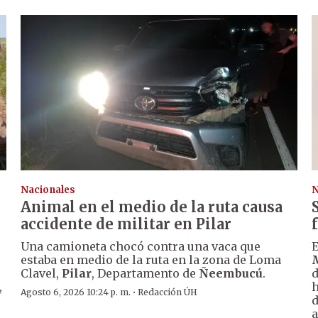
Nacionales
N
Animal en el medio de la ruta causa
accidente de militar en Pilar
Una camioneta chocó contra una vaca que
E
estaba en medio de la ruta en la zona de Loma
Clavel,
Pilar
, Departamento de
Ñeembucú
.
d
,
h
·
Agosto 6, 2026 10:24 p. m.
Redacción ÚH
d
a