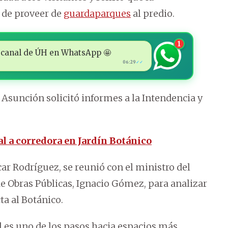
 de proveer de
guardaparques
al predio.
1
 al canal de ÚH en WhatsApp 🤩
06:29
✓✓
 Asunción solicitó informes a la Intendencia y
l a corredora en Jardín Botánico
car Rodríguez, se reunió con el ministro del
de Obras Públicas, Ignacio Gómez, para analizar
ta al Botánico.
l es uno de los pasos hacia espacios más