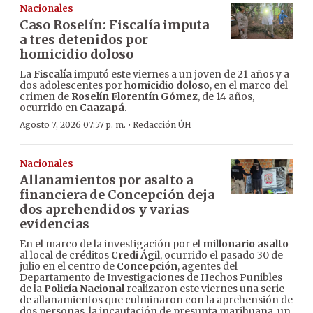
Nacionales
Caso Roselín: Fiscalía imputa
a tres detenidos por
homicidio doloso
La
Fiscalía
imputó este viernes a un joven de 21 años y a
dos adolescentes por
homicidio doloso
, en el marco del
crimen de
Roselín Florentín Gómez
, de 14 años,
ocurrido en
Caazapá
.
·
Agosto 7, 2026 07:57 p. m.
Redacción ÚH
Nacionales
Allanamientos por asalto a
financiera de Concepción deja
dos aprehendidos y varias
evidencias
En el marco de la investigación por el
millonario asalto
al local de créditos
Credi Ágil
, ocurrido el pasado 30 de
julio en el centro de
Concepción
, agentes del
Departamento de Investigaciones de Hechos Punibles
de la
Policía Nacional
realizaron este viernes una serie
de allanamientos que culminaron con la aprehensión de
dos personas, la incautación de presunta marihuana, un