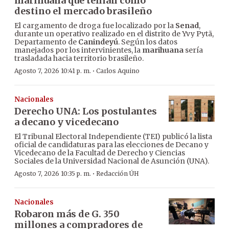
marihuana que tenían como
destino el mercado brasileño
El cargamento de droga fue localizado por la
Senad
,
durante un operativo realizado en el distrito de Yvy Pytã,
Departamento de
Canindeyú
. Según los datos
manejados por los intervinientes, la
marihuana
sería
trasladada hacia territorio brasileño.
·
Agosto 7, 2026 10:41 p. m.
Carlos Aquino
Nacionales
Derecho UNA: Los postulantes
a decano y vicedecano
El Tribunal Electoral Independiente (TEI) publicó la lista
oficial de candidaturas para las elecciones de Decano y
Vicedecano de la Facultad de Derecho y Ciencias
Sociales de la Universidad Nacional de Asunción (UNA).
·
Agosto 7, 2026 10:35 p. m.
Redacción ÚH
Nacionales
Robaron más de G. 350
millones a compradores de