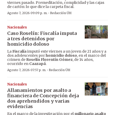
viernes pasado. Premeditación, complicidad y las cajas
de cartón: lo que dice la carpeta fiscal.
·
Agosto 7, 2026 09:09 p. m.
Redacción ÚH
Nacionales
Caso Roselín: Fiscalía imputa
a tres detenidos por
homicidio doloso
La
Fiscalía
imputó este viernes a un joven de 21 años y a
dos adolescentes por
homicidio doloso
, en el marco del
crimen de
Roselín Florentín Gómez
, de 14 años,
ocurrido en
Caazapá
.
·
Agosto 7, 2026 07:57 p. m.
Redacción ÚH
Nacionales
Allanamientos por asalto a
financiera de Concepción deja
dos aprehendidos y varias
evidencias
En el marco de la investigación por el
millonario asalto