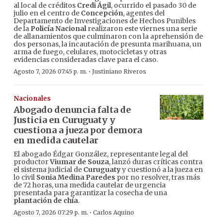
al local de créditos
Credi Ágil
, ocurrido el pasado 30 de
julio en el centro de
Concepción
, agentes del
Departamento de Investigaciones de Hechos Punibles
de la
Policía Nacional
realizaron este viernes una serie
de allanamientos que culminaron con la aprehensión de
dos personas, la incautación de presunta marihuana, un
arma de fuego, celulares, motocicletas y otras
evidencias consideradas clave para el caso.
·
Agosto 7, 2026 07:45 p. m.
Justiniano Riveros
Nacionales
Abogado denuncia falta de
Justicia en Curuguaty y
cuestiona a jueza por demora
en medida cautelar
El abogado Édgar González, representante legal del
productor
Viumar de Souza
, lanzó duras críticas contra
el sistema judicial de
Curuguaty
y cuestionó a la jueza en
lo civil
Sonia Medina Paredes
por no resolver, tras más
de 72 horas, una medida cautelar de urgencia
presentada para garantizar la cosecha de una
plantación de chía
.
·
Agosto 7, 2026 07:29 p. m.
Carlos Aquino