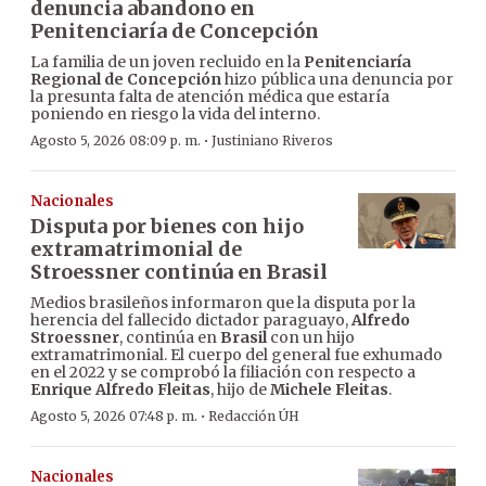
denuncia abandono en
Penitenciaría de Concepción
La familia de un joven recluido en la
Penitenciaría
Regional de Concepción
hizo pública una denuncia por
la presunta falta de atención médica que estaría
poniendo en riesgo la vida del interno.
·
Agosto 5, 2026 08:09 p. m.
Justiniano Riveros
Nacionales
Disputa por bienes con hijo
extramatrimonial de
Stroessner continúa en Brasil
Medios brasileños informaron que la disputa por la
herencia del fallecido dictador paraguayo,
Alfredo
Stroessner
, continúa en
Brasil
con un hijo
extramatrimonial. El cuerpo del general fue exhumado
en el 2022 y se comprobó la filiación con respecto a
Enrique Alfredo Fleitas
, hijo de
Michele Fleitas
.
·
Agosto 5, 2026 07:48 p. m.
Redacción ÚH
Nacionales