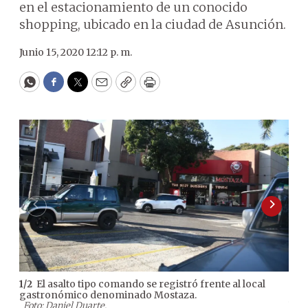
en el estacionamiento de un conocido
shopping, ubicado en la ciudad de Asunción.
Junio 15, 2020 12:12 p. m.
WhatsApp
Facebook
Twitter
Email
Copy
Print
El asalto tipo comando se registró frente al local
1
/
2
2
/
2
gastronómico denominado Mostaza.
del 
Foto: Daniel Duarte.
la 