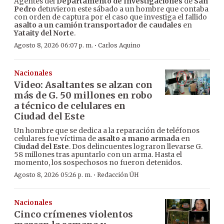
Agentes del
Departamento de Investigaciones
de
San
Pedro
detuvieron este sábado a un hombre que contaba
con orden de captura por el caso que investiga el fallido
asalto a un camión transportador de caudales
en
Yataity del Norte
.
·
Agosto 8, 2026 06:07 p. m.
Carlos Aquino
Nacionales
Video: Asaltantes se alzan con
más de G. 50 millones en robo
a técnico de celulares en
Ciudad del Este
Un hombre que se dedica a la reparación de teléfonos
celulares fue víctima de
asalto a mano armada
en
Ciudad del Este
. Dos delincuentes lograron llevarse G.
58 millones tras apuntarlo con un arma. Hasta el
momento, los sospechosos no fueron detenidos.
·
Agosto 8, 2026 05:26 p. m.
Redacción ÚH
Nacionales
Cinco crímenes violentos