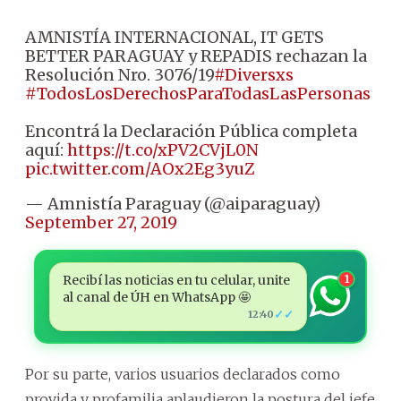
AMNISTÍA INTERNACIONAL, IT GETS
BETTER PARAGUAY y REPADIS rechazan la
Resolución Nro. 3076/19
#Diversxs
#TodosLosDerechosParaTodasLasPersonas
Encontrá la Declaración Pública completa
aquí:
https://t.co/xPV2CVjL0N
pic.twitter.com/AOx2Eg3yuZ
— Amnistía Paraguay (@aiparaguay)
September 27, 2019
Recibí las noticias en tu celular, unite
1
al canal de ÚH en WhatsApp 🤩
✓✓
12:40
Por su parte, varios usuarios declarados como
provida y profamilia aplaudieron la postura del jefe