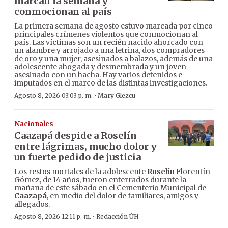
marcan la semana y
conmocionan al país
La primera semana de agosto estuvo marcada por cinco
principales crímenes violentos que conmocionan al
país. Las víctimas son un recién nacido ahorcado con
un alambre y arrojado a una letrina, dos compradores
de oro y una mujer, asesinados a balazos, además de una
adolescente ahogada y desmembrada y un joven
asesinado con un hacha. Hay varios detenidos e
imputados en el marco de las distintas investigaciones.
·
Agosto 8, 2026 03:03 p. m.
Mary Glezcu
Nacionales
Caazapá despide a Roselín
entre lágrimas, mucho dolor y
un fuerte pedido de justicia
Los restos mortales de la adolescente
Roselín
Florentín
Gómez, de 14 años, fueron enterrados durante la
mañana de este sábado en el Cementerio Municipal de
Caazapá
, en medio del dolor de familiares, amigos y
allegados.
·
Agosto 8, 2026 12:11 p. m.
Redacción ÚH