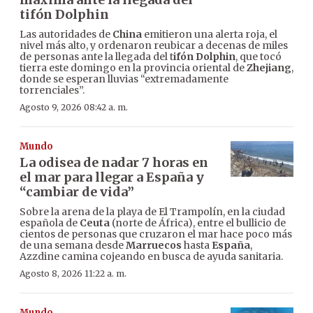
tifón Dolphin
Las autoridades de
China
emitieron una alerta roja, el
nivel más alto, y ordenaron reubicar a decenas de miles
de personas ante la llegada del t
ifón Dolphin
, que tocó
tierra este domingo en la provincia oriental de
Zhejiang
,
donde se esperan lluvias “extremadamente
torrenciales”.
Agosto 9, 2026 08:42 a. m.
Mundo
La odisea de nadar 7 horas en
el mar para llegar a España y
“cambiar de vida”
Sobre la arena de la playa de El Trampolín, en la ciudad
española de
Ceuta
(norte de África), entre el bullicio de
cientos de personas que cruzaron el mar hace poco más
de una semana desde
Marruecos
hasta
España
,
Azzdine camina cojeando en busca de ayuda sanitaria.
Agosto 8, 2026 11:22 a. m.
Mundo