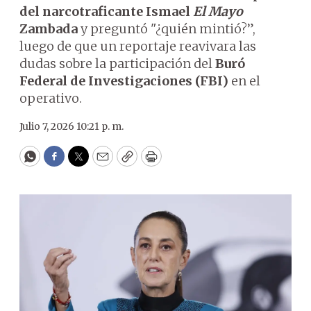
del narcotraficante Ismael
El Mayo
Zambada
y preguntó "¿quién mintió?”,
luego de que un reportaje reavivara las
dudas sobre la participación del
Buró
Federal de Investigaciones (FBI)
en el
operativo.
Julio 7, 2026 10:21 p. m.
WhatsApp
Facebook
Twitter
Email
Copy
Print