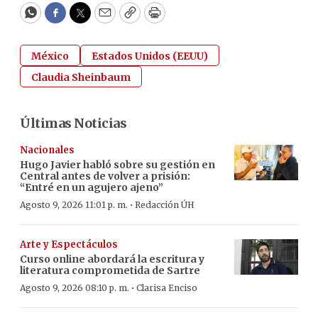
WhatsApp
Facebook
Twitter
Email
Copy
Print
México
Estados Unidos (EEUU)
Claudia Sheinbaum
Últimas Noticias
Nacionales
Hugo Javier habló sobre su gestión en
Central antes de volver a prisión:
“Entré en un agujero ajeno”
·
Agosto 9, 2026 11:01 p. m.
Redacción ÚH
Arte y Espectáculos
Curso online abordará la escritura y
literatura comprometida de Sartre
·
Agosto 9, 2026 08:10 p. m.
Clarisa Enciso