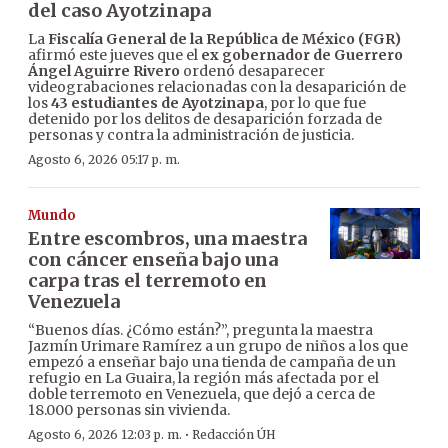
del caso Ayotzinapa
La
Fiscalía General de la República de México (FGR)
afirmó este jueves que el
ex gobernador de Guerrero
Ángel Aguirre Rivero
ordenó desaparecer
videograbaciones relacionadas con la desaparición de
los
43 estudiantes de Ayotzinapa
, por lo que fue
detenido por los delitos de desaparición forzada de
personas y contra la administración de justicia.
Agosto 6, 2026 05:17 p. m.
Mundo
Entre escombros, una maestra
con cáncer enseña bajo una
carpa tras el terremoto en
Venezuela
“Buenos días. ¿Cómo están?”, pregunta la maestra
Jazmín Urimare Ramírez a un grupo de niños a los que
empezó a enseñar bajo una tienda de campaña de un
refugio en La Guaira, la región más afectada por el
doble terremoto en Venezuela, que dejó a cerca de
18.000 personas sin vivienda.
·
Agosto 6, 2026 12:03 p. m.
Redacción ÚH