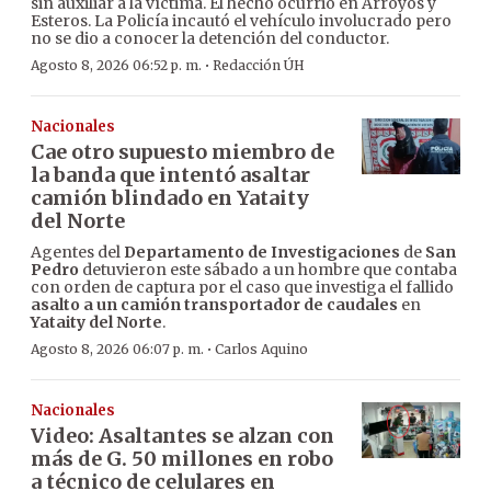
sin auxiliar a la víctima. El hecho ocurrió en Arroyos y
Esteros. La Policía incautó el vehículo involucrado pero
no se dio a conocer la detención del conductor.
·
Agosto 8, 2026 06:52 p. m.
Redacción ÚH
Nacionales
Cae otro supuesto miembro de
la banda que intentó asaltar
camión blindado en Yataity
del Norte
Agentes del
Departamento de Investigaciones
de
San
Pedro
detuvieron este sábado a un hombre que contaba
con orden de captura por el caso que investiga el fallido
asalto a un camión transportador de caudales
en
Yataity del Norte
.
·
Agosto 8, 2026 06:07 p. m.
Carlos Aquino
Nacionales
Video: Asaltantes se alzan con
más de G. 50 millones en robo
a técnico de celulares en