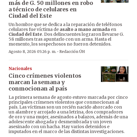
más de G. 50 millones en robo
a técnico de celulares en
Ciudad del Este
Un hombre que se dedica a la reparación de teléfonos
celulares fue víctima de
asalto a mano armada
en
Ciudad del Este
. Dos delincuentes lograron llevarse G.
58 millones tras apuntarlo con un arma. Hasta el
momento, los sospechosos no fueron detenidos.
·
Agosto 8, 2026 05:26 p. m.
Redacción ÚH
Nacionales
Cinco crímenes violentos
marcan la semana y
conmocionan al país
La primera semana de agosto estuvo marcada por cinco
principales crímenes violentos que conmocionan al
país. Las víctimas son un recién nacido ahorcado con
un alambre y arrojado a una letrina, dos compradores
de oro y una mujer, asesinados a balazos, además de una
adolescente ahogada y desmembrada y un joven
asesinado con un hacha. Hay varios detenidos e
imputados en el marco de las distintas investigaciones.