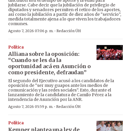
discusión son el tiempo de aporte y la edad para
jubilarse. Cabe decir que la jubilación de privilegio de
diputados y senadores permiten el retiro de los aportes,
así como la jubilación a partir de diez años de “servicio”,
medida totalmente ajena a lo que viven los trabajadores
comunes.
·
Agosto 7, 2026 07:06 p. m.
Redacción ÚH
Política
Alliana sobre la oposición:
“Cuando se les da la
oportunidad acá en Asunción o
como presidente, defraudan”
El segundo del Ejecutivo acusó a los candidatos de la
oposición de “ser muy guapos ante los medios de
comunicación y las redes sociales”. Esto, durante el
lanzamiento de la candidatura de Camilo Pérez a la
intendencia de Asunción por la ANR.
·
Agosto 7, 2026 05:59 p. m.
Redacción ÚH
Política
Kemper plantea una ley de