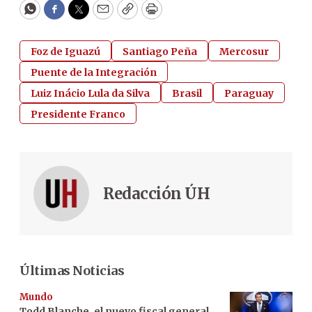
WhatsApp
Facebook
Twitter
Email
Copy
Print
Foz de Iguazú
Santiago Peña
Mercosur
Puente de la Integración
Luiz Inácio Lula da Silva
Brasil
Paraguay
Presidente Franco
Redacción ÚH
Últimas Noticias
Mundo
Todd Blanche, el nuevo fiscal general