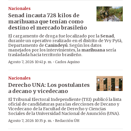
Nacionales
Senad incauta 728 kilos de
marihuana que tenían como
destino el mercado brasileño
El cargamento de droga fue localizado por la
Senad
,
durante un operativo realizado en el distrito de Yvy Pytã,
Departamento de
Canindeyú
. Según los datos
manejados por los intervinientes, la
marihuana
sería
trasladada hacia territorio brasileño.
·
Agosto 7, 2026 10:41 p. m.
Carlos Aquino
Nacionales
Derecho UNA: Los postulantes
a decano y vicedecano
El Tribunal Electoral Independiente (TEI) publicó la lista
oficial de candidaturas para las elecciones de Decano y
Vicedecano de la Facultad de Derecho y Ciencias
Sociales de la Universidad Nacional de Asunción (UNA).
·
Agosto 7, 2026 10:35 p. m.
Redacción ÚH