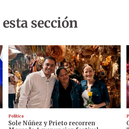
 esta sección
Política
P
Sole Núñez y Prieto recorren