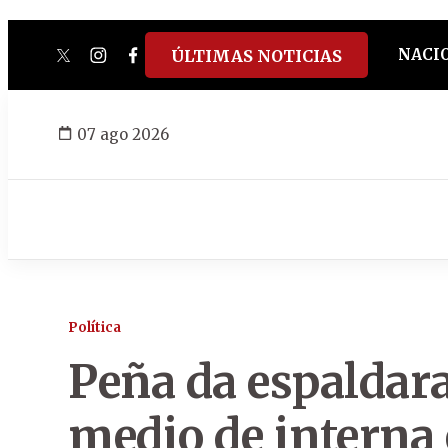
NACI
ÚLTIMAS NOTICIAS
twitter
instagram
facebook
tiktok
youtube
spotify
07 ago 2026
Política
Peña da espaldara
medio de interna