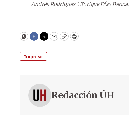
Andrés Rodríguez”. Enrique Díaz Benza,
WhatsApp
Facebook
Twitter
Email
Copy
Print
Impreso
Redacción ÚH