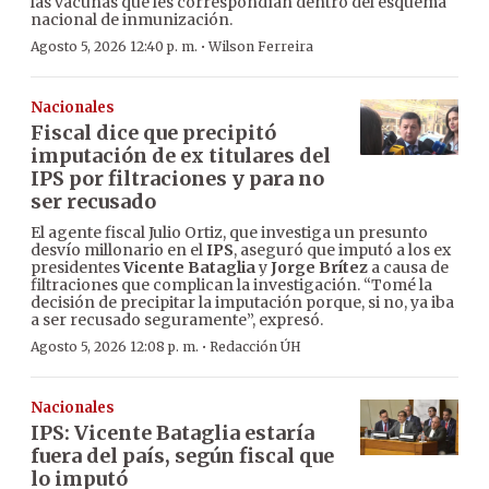
las vacunas que les correspondían dentro del esquema
nacional de inmunización.
·
Agosto 5, 2026 12:40 p. m.
Wilson Ferreira
Nacionales
Fiscal dice que precipitó
imputación de ex titulares del
IPS por filtraciones y para no
ser recusado
El agente fiscal Julio Ortiz, que investiga un presunto
desvío millonario en el
IPS
, aseguró que imputó a los ex
presidentes
Vicente Bataglia
y
Jorge Brítez
a causa de
filtraciones que complican la investigación. “Tomé la
decisión de precipitar la imputación porque, si no, ya iba
a ser recusado seguramente”, expresó.
·
Agosto 5, 2026 12:08 p. m.
Redacción ÚH
Nacionales
IPS: Vicente Bataglia estaría
fuera del país, según fiscal que
lo imputó