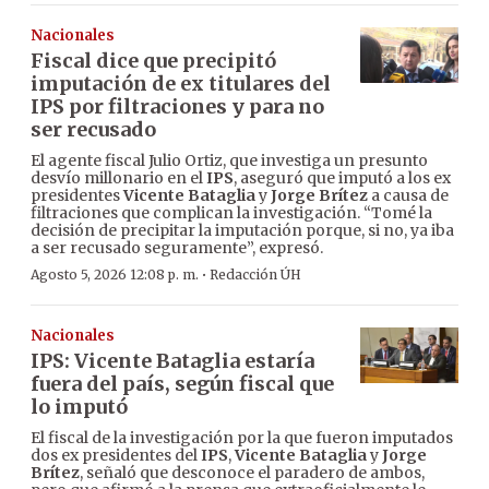
Nacionales
Fiscal dice que precipitó
imputación de ex titulares del
IPS por filtraciones y para no
ser recusado
El agente fiscal Julio Ortiz, que investiga un presunto
desvío millonario en el
IPS
, aseguró que imputó a los ex
presidentes
Vicente Bataglia
y
Jorge Brítez
a causa de
filtraciones que complican la investigación. “Tomé la
decisión de precipitar la imputación porque, si no, ya iba
a ser recusado seguramente”, expresó.
·
Agosto 5, 2026 12:08 p. m.
Redacción ÚH
Nacionales
IPS: Vicente Bataglia estaría
fuera del país, según fiscal que
lo imputó
El fiscal de la investigación por la que fueron imputados
dos ex presidentes del
IPS
,
Vicente Bataglia
y
Jorge
Brítez
, señaló que desconoce el paradero de ambos,