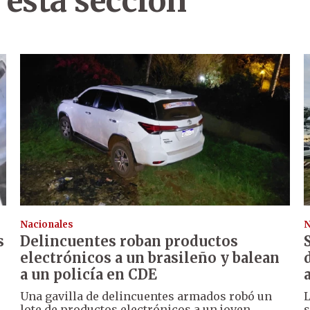
 esta sección
Nacionales
N
s
Delincuentes roban productos
electrónicos a un brasileño y balean
a un policía en CDE
Una gavilla de delincuentes armados robó un
L
lote de productos electrónicos a un joven
s