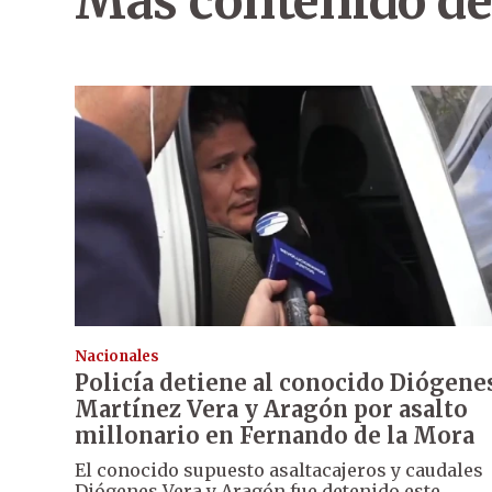
Más contenido de
Nacionales
Policía detiene al conocido Diógene
Martínez Vera y Aragón por asalto
millonario en Fernando de la Mora
El conocido supuesto asaltacajeros y caudales
Diógenes Vera y Aragón fue detenido este