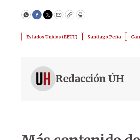
WhatsApp
Facebook
Twitter
Email
Copy
Print
Estados Unidos (EEUU)
Santiago Peña
Canc
Redacción ÚH