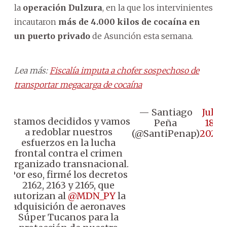
la
operación Dulzura
, en la que los intervinientes
incautaron
más de 4.000 kilos de cocaína en
un puerto privado
de Asunción esta semana.
Lea más:
Fiscalía imputa a chofer sospechoso de
transportar megacarga de cocaína
— Santiago
July
Estamos decididos y vamos
Peña
18,
a redoblar nuestros
(@SantiPenap)
2024
esfuerzos en la lucha
frontal contra el crimen
organizado transnacional.
Por eso, firmé los decretos
2162, 2163 y 2165, que
autorizan al
@MDN_PY
la
adquisición de aeronaves
Súper Tucanos para la