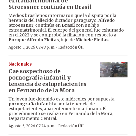
extramatrimonial de
Stroessner continúa en Brasil
Medios brasileños informaron que la disputa por la
herencia del fallecido dictador paraguayo,
Alfredo
Stroessner
, continúa en
Brasil
con un hijo
extramatrimonial. El cuerpo del general fue exhumado
en el 2022 y se comprobó la filiación con respecto a
Enrique Alfredo Fleitas
, hijo de
Michele Fleitas
.
·
Agosto 5, 2026 07:48 p. m.
Redacción ÚH
Nacionales
Cae sospechoso de
pornografía infantil y
tenencia de estupefacientes
en Fernando de la Mora
Un joven fue detenido este miércoles por supuesta
pornografía infantil
y por la tenencia de
estupefacientes, aparentemente marihuana. El
procedimiento se realizó en Fernando de la Mora,
Departamento Central.
·
Agosto 5, 2026 07:24 p. m.
Redacción ÚH