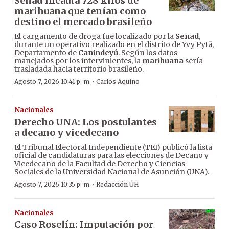
Senad incauta 728 kilos de
marihuana que tenían como
destino el mercado brasileño
El cargamento de droga fue localizado por la
Senad
,
durante un operativo realizado en el distrito de Yvy Pytã,
Departamento de
Canindeyú
. Según los datos
manejados por los intervinientes, la
marihuana
sería
trasladada hacia territorio brasileño.
·
Agosto 7, 2026 10:41 p. m.
Carlos Aquino
Nacionales
Derecho UNA: Los postulantes
a decano y vicedecano
El Tribunal Electoral Independiente (TEI) publicó la lista
oficial de candidaturas para las elecciones de Decano y
Vicedecano de la Facultad de Derecho y Ciencias
Sociales de la Universidad Nacional de Asunción (UNA).
·
Agosto 7, 2026 10:35 p. m.
Redacción ÚH
Nacionales
Caso Roselín: Imputación por