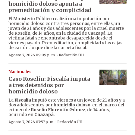
homicidio doloso apunta a
premeditación y complicidad
El Ministerio Público realizó una imputación por
homicidio doloso contra tres personas, entre ellas, un
joven de 21 años y dos adolescentes por la cruel muerte
de Roselín, de 14 años, en la ciudad de Caazapá. La
víctima fatal se encontraba desaparecida desde el
viernes pasado. Premeditación, complicidad y las cajas
de cartón: lo que dice la carpeta fiscal.
·
Agosto 7, 2026 09:09 p. m.
Redacción ÚH
Nacionales
Caso Roselín: Fiscalía imputa
a tres detenidos por
homicidio doloso
La
Fiscalía
imputó este viernes a un joven de 21 años y a
dos adolescentes por
homicidio doloso
, en el marco del
crimen de
Roselín Florentín Gómez
, de 14 años,
ocurrido en
Caazapá
.
·
Agosto 7, 2026 07:57 p. m.
Redacción ÚH