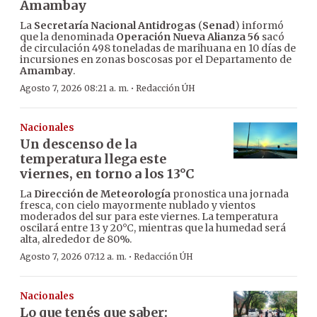
Amambay
La
Secretaría Nacional Antidrogas
(
Senad
) informó
que la denominada
Operación Nueva Alianza 56
sacó
de circulación 498 toneladas de marihuana en 10 días de
incursiones en zonas boscosas por el Departamento de
Amambay
.
·
Agosto 7, 2026 08:21 a. m.
Redacción ÚH
Nacionales
Un descenso de la
temperatura llega este
viernes, en torno a los 13°C
La
Dirección de Meteorología
pronostica una jornada
fresca, con cielo mayormente nublado y vientos
moderados del sur para este viernes. La temperatura
oscilará entre 13 y 20°C, mientras que la humedad será
alta, alrededor de 80%.
·
Agosto 7, 2026 07:12 a. m.
Redacción ÚH
Nacionales
Lo que tenés que saber: