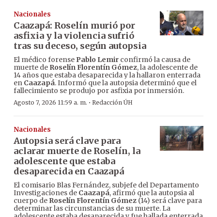
Nacionales
Caazapá: Roselín murió por
asfixia y la violencia sufrió
tras su deceso, según autopsia
El médico forense
Pablo Lemir
confirmó la causa de
muerte de
Roselín Florentín Gómez
, la adolescente de
14 años que estaba desaparecida y la hallaron enterrada
en
Caazapá
. Informó que la autopsia determinó que el
fallecimiento se produjo por asfixia por inmersión.
·
Agosto 7, 2026 11:59 a. m.
Redacción ÚH
Nacionales
Autopsia será clave para
aclarar muerte de Roselín, la
adolescente que estaba
desaparecida en Caazapá
El comisario Blas Fernández, subjefe del Departamento
Investigaciones de
Caazapá
, afirmó que la autopsia al
cuerpo de
Roselín Florentín Gómez
(14) será clave para
determinar las circunstancias de su muerte. La
adolescente estaba desaparecida y fue hallada enterrada