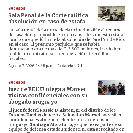
Sucesos
Sala Penal de la Corte ratifica
absolución en caso de estafa
La Sala Penal de la Corte declaró inadmisible el recurso
de casación promovido en una causa de supuesta estafa,
con lo que quedó firme la absolución de Farid Yinde Ríos
en el caso. El presunto perjuicio que se había
denunciado era de más de G. 3.500 millones, tras haber
tenido un contrato para recuperación de créditos
fiscales.
·
Agosto 7, 2026 04:48 p. m.
Redacción ÚH
Sucesos
Juez de EEUU niega a Marset
visitas confidenciales con su
abogado uruguayo
El
juez federal Rossie D. Alston, Jr.
del distrito de los
Estados Unidos
denegó a
Sebastián Marset
las visitas
confidenciales abogado-cliente con su defensor
uruguayo
Santiago Moratorio
, ya que no es parte de su
equipo de defensa estadounidense, ni está acreditado en