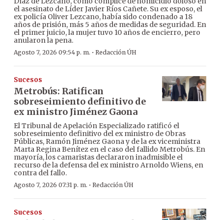
Díaz de Lezcano, como cómplice de homicidio doloso en
el asesinato de Líder Javier Ríos Cañete. Su ex esposo, el
ex policía Oliver Lezcano, había sido condenado a 18
años de prisión, más 5 años de medidas de seguridad. En
el primer juicio, la mujer tuvo 10 años de encierro, pero
anularon la pena.
·
Agosto 7, 2026 09:54 p. m.
Redacción ÚH
Sucesos
Metrobús: Ratifican
sobreseimiento definitivo de
ex ministro Jiménez Gaona
El Tribunal de Apelación Especializado ratificó el
sobreseimiento definitivo del ex ministro de Obras
Públicas, Ramón Jiménez Gaona y de la ex viceministra
Marta Regina Benítez en el caso del fallido Metrobús. En
mayoría, los camaristas declararon inadmisible el
recurso de la defensa del ex ministro Arnoldo Wiens, en
contra del fallo.
·
Agosto 7, 2026 07:31 p. m.
Redacción ÚH
Sucesos