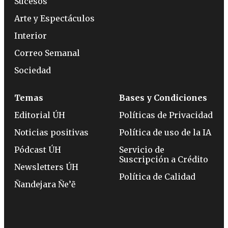
Sucesos
Arte y Espectáculos
Interior
Correo Semanal
Sociedad
Temas
Bases y Condiciones
Editorial ÚH
Políticas de Privacidad
Noticias positivas
Política de uso de la IA
Pódcast ÚH
Servicio de
Suscripción a Crédito
Newsletters ÚH
Política de Calidad
Ñandejara Ñe’ẽ