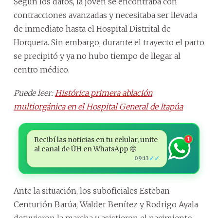
Según los datos, la joven se encontraba con
contracciones avanzadas y necesitaba ser llevada
de inmediato hasta el Hospital Distrital de
Horqueta. Sin embargo, durante el trayecto el parto
se precipitó y ya no hubo tiempo de llegar al
centro médico.
Puede leer:
Histórica primera ablación
multiorgánica en el Hospital General de Itapúa
Recibí las noticias en tu celular, unite
1
al canal de ÚH en WhatsApp 🤩
✓✓
09:13
Ante la situación, los suboficiales Esteban
Centurión Barúa, Walder Benítez y Rodrigo Ayala
detuvieron la marcha y asistieron el nacimiento