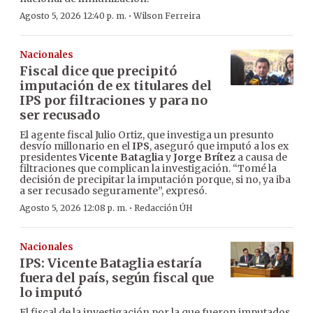
·
Agosto 5, 2026 12:40 p. m.
Wilson Ferreira
Nacionales
Fiscal dice que precipitó
imputación de ex titulares del
IPS por filtraciones y para no
ser recusado
El agente fiscal Julio Ortiz, que investiga un presunto
desvío millonario en el
IPS
, aseguró que imputó a los ex
presidentes
Vicente Bataglia
y
Jorge Brítez
a causa de
filtraciones que complican la investigación. “Tomé la
decisión de precipitar la imputación porque, si no, ya iba
a ser recusado seguramente”, expresó.
·
Agosto 5, 2026 12:08 p. m.
Redacción ÚH
Nacionales
IPS: Vicente Bataglia estaría
fuera del país, según fiscal que
lo imputó
El fiscal de la investigación por la que fueron imputados