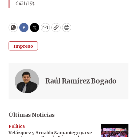
6431/19).
WhatsApp
Facebook
Twitter
Email
Copy
Print
Impreso
Raúl Ramírez Bogado
Últimas Noticias
Política
Velázquez y Arnaldo Samaniego ya se