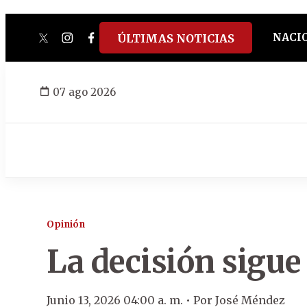
NACI
ÚLTIMAS NOTICIAS
twitter
instagram
facebook
tiktok
youtube
spotify
07 ago 2026
Opinión
La decisión sigu
Junio 13, 2026 04:00 a. m. •
Por
José Méndez