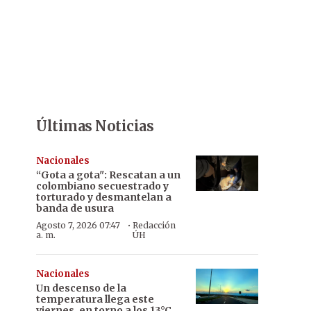
Últimas Noticias
Nacionales
“Gota a gota": Rescatan a un
colombiano secuestrado y
torturado y desmantelan a
banda de usura
·
Agosto 7, 2026 07:47
Redacción
a. m.
ÚH
Nacionales
Un descenso de la
temperatura llega este
viernes, en torno a los 13°C