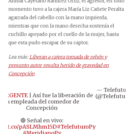
Aníbal Cayetano Ramírez Ortiz, el agresor, en todo
momento tuvo a la cajera María Liz Cañete Peralta
agarrada del cabello con la mano izquierda,
mientras que con la mano derecha sostenía el
cuchillo apoyado por el cuello de la mujer, hasta
que esta pudo escapar de su captor.
Lea más:
Liberan a cajera tomada de rehén y
presunto autor resulta herido de gravedad en
Concepción
— Telefuturo
#URGENTE
| Así fue la liberación de
(@Telefuturo)
la empleada del comedor de
Concepción
🔴 Señal en vivo:
ps://t.co/pASLMhm15D
#TelefuturoPy
#MeridianoPy