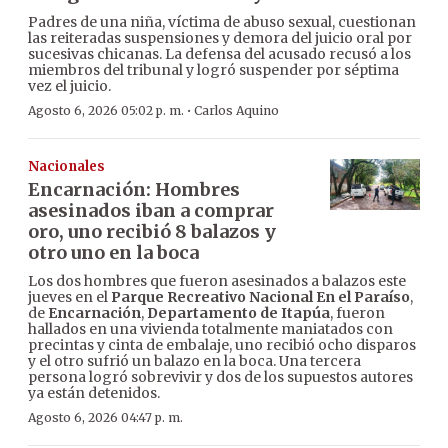
Padres de una niña, víctima de abuso sexual, cuestionan
las reiteradas suspensiones y demora del juicio oral por
sucesivas chicanas. La defensa del acusado recusó a los
miembros del tribunal y logró suspender por séptima
vez el juicio.
·
Agosto 6, 2026 05:02 p. m.
Carlos Aquino
Nacionales
Encarnación: Hombres
asesinados iban a comprar
oro, uno recibió 8 balazos y
otro uno en la boca
Los dos hombres que fueron asesinados a balazos este
jueves en el
Parque Recreativo Nacional En el Paraíso
,
de
Encarnación
,
Departamento de Itapúa
, fueron
hallados en una vivienda totalmente maniatados con
precintas y cinta de embalaje, uno recibió ocho disparos
y el otro sufrió un balazo en la boca. Una tercera
persona logró sobrevivir y dos de los supuestos autores
ya están detenidos.
Agosto 6, 2026 04:47 p. m.