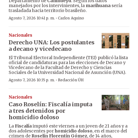
Departamento de
Canindeyú
. Según los datos
manejados por los intervinientes, la
marihuana
sería
trasladada hacia territorio brasileño.
·
Agosto 7, 2026 10:41 p. m.
Carlos Aquino
Nacionales
Derecho UNA: Los postulantes
a decano y vicedecano
El Tribunal Electoral Independiente (TEI) publicó la lista
oficial de candidaturas para las elecciones de Decano y
Vicedecano de la Facultad de Derecho y Ciencias
Sociales de la Universidad Nacional de Asunción (UNA).
·
Agosto 7, 2026 10:35 p. m.
Redacción ÚH
Nacionales
Caso Roselín: Fiscalía imputa
a tres detenidos por
homicidio doloso
La
Fiscalía
imputó este viernes a un joven de 21 años y a
dos adolescentes por
homicidio doloso
, en el marco del
crimen de
Roselín Florentín Gómez
, de 14 años,