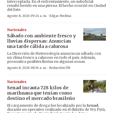
interceptarla. En el enfrentamiento, un suboficial
resultó herido en una pierna. El hecho ocurrió en Ciudad
del Este.
·
Agosto 8, 2026 09:24 a. m.
Edgar Medina
Nacionales
Sábado con ambiente fresco y
lluvias dispersas: Anuncian
una tarde cálida a calurosa
La Dirección de Meteorología anuncia un sábado con
un clima fresco a caluroso en todo el país. Además,
pronostica posibles lluvias en algunas zonas.
·
Agosto 8, 2026 08:36 a. m.
Redacción ÚH
Nacionales
Senad incauta 728 kilos de
marihuana que tenían como
destino el mercado brasileño
El cargamento de droga fue localizado por la
Senad
,
durante un operativo realizado en el distrito de Yvy Pytã,