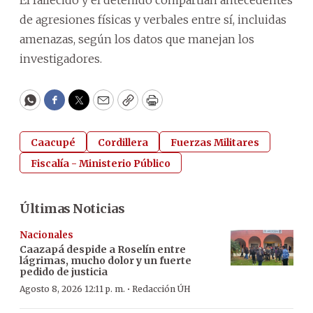
El fallecido y el detenido compartían antecedentes
de agresiones físicas y verbales entre sí, incluidas
amenazas, según los datos que manejan los
investigadores.
WhatsApp
Facebook
Twitter
Email
Copy
Print
Caacupé
Cordillera
Fuerzas Militares
Fiscalía - Ministerio Público
Últimas Noticias
Nacionales
Caazapá despide a Roselín entre
lágrimas, mucho dolor y un fuerte
pedido de justicia
·
Agosto 8, 2026 12:11 p. m.
Redacción ÚH