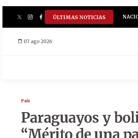
NACI
ÚLTIMAS NOTICIAS
twitter
instagram
facebook
tiktok
youtube
spotify
07 ago 2026
País
Paraguayos y boli
“Mérito de una pa