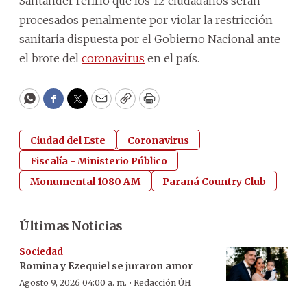
Santander refirió que los 12 ciudadanos serán
procesados penalmente por violar la restricción
sanitaria dispuesta por el Gobierno Nacional ante
el brote del
coronavirus
en el país.
WhatsApp
Facebook
Twitter
Email
Copy
Print
Ciudad del Este
Coronavirus
Fiscalía - Ministerio Público
Monumental 1080 AM
Paraná Country Club
Últimas Noticias
Sociedad
Romina y Ezequiel se juraron amor
·
Agosto 9, 2026 04:00 a. m.
Redacción ÚH