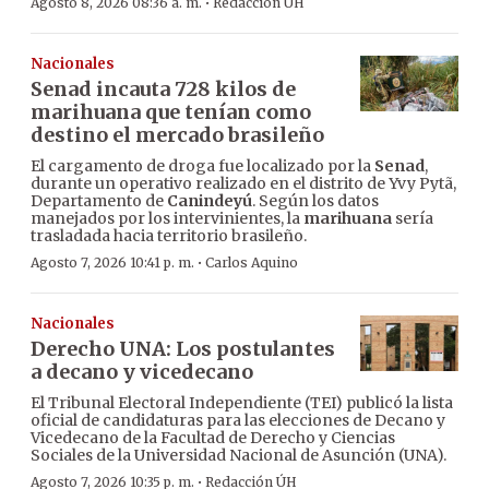
·
Agosto 8, 2026 08:36 a. m.
Redacción ÚH
Nacionales
Senad incauta 728 kilos de
marihuana que tenían como
destino el mercado brasileño
El cargamento de droga fue localizado por la
Senad
,
durante un operativo realizado en el distrito de Yvy Pytã,
Departamento de
Canindeyú
. Según los datos
manejados por los intervinientes, la
marihuana
sería
trasladada hacia territorio brasileño.
·
Agosto 7, 2026 10:41 p. m.
Carlos Aquino
Nacionales
Derecho UNA: Los postulantes
a decano y vicedecano
El Tribunal Electoral Independiente (TEI) publicó la lista
oficial de candidaturas para las elecciones de Decano y
Vicedecano de la Facultad de Derecho y Ciencias
Sociales de la Universidad Nacional de Asunción (UNA).
·
Agosto 7, 2026 10:35 p. m.
Redacción ÚH