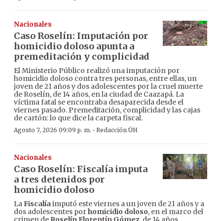
Nacionales
Caso Roselín: Imputación por
homicidio doloso apunta a
premeditación y complicidad
El Ministerio Público realizó una imputación por
homicidio doloso contra tres personas, entre ellas, un
joven de 21 años y dos adolescentes por la cruel muerte
de Roselín, de 14 años, en la ciudad de Caazapá. La
víctima fatal se encontraba desaparecida desde el
viernes pasado. Premeditación, complicidad y las cajas
de cartón: lo que dice la carpeta fiscal.
·
Agosto 7, 2026 09:09 p. m.
Redacción ÚH
Nacionales
Caso Roselín: Fiscalía imputa
a tres detenidos por
homicidio doloso
La
Fiscalía
imputó este viernes a un joven de 21 años y a
dos adolescentes por
homicidio doloso
, en el marco del
crimen de
Roselín Florentín Gómez
, de 14 años,