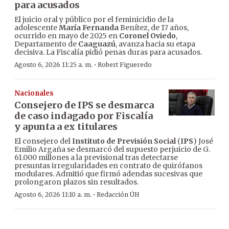
para acusados
El juicio oral y público por el feminicidio de la
adolescente
María Fernanda
Benítez, de 17 años,
ocurrido en mayo de 2025 en
Coronel Oviedo
,
Departamento de
Caaguazú
, avanza hacia su etapa
decisiva. La Fiscalía pidió penas duras para acusados.
·
Agosto 6, 2026 11:25 a. m.
Robert Figueredo
Nacionales
Consejero de IPS se desmarca
de caso indagado por Fiscalía
y apunta a ex titulares
El consejero del
Instituto de Previsión Social
(
IPS
) José
Emilio Argaña se desmarcó del supuesto perjuicio de G.
61.000 millones a la previsional tras detectarse
presuntas irregularidades en contrato de quirófanos
modulares. Admitió que firmó adendas sucesivas que
prolongaron plazos sin resultados.
·
Agosto 6, 2026 11:10 a. m.
Redacción ÚH