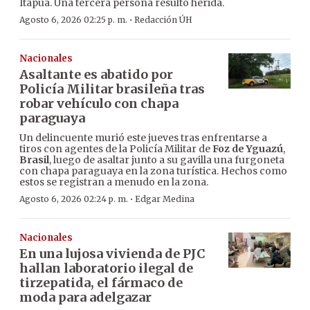
Itapúa. Una tercera persona resultó herida.
·
Agosto 6, 2026 02:25 p. m.
Redacción ÚH
Nacionales
Asaltante es abatido por
Policía Militar brasileña tras
robar vehículo con chapa
paraguaya
Un delincuente murió este jueves tras enfrentarse a
tiros con agentes de la Policía Militar de
Foz de Yguazú
,
Brasil
, luego de asaltar junto a su gavilla una furgoneta
con chapa paraguaya en la zona turística. Hechos como
estos se registran a menudo en la zona.
·
Agosto 6, 2026 02:24 p. m.
Edgar Medina
Nacionales
En una lujosa vivienda de PJC
hallan laboratorio ilegal de
tirzepatida, el fármaco de
moda para adelgazar